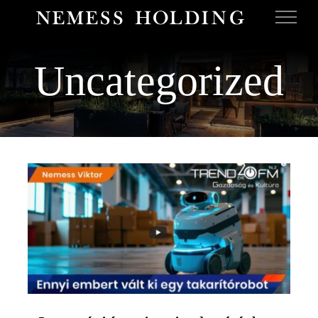
Skip
to
content
Uncategorized