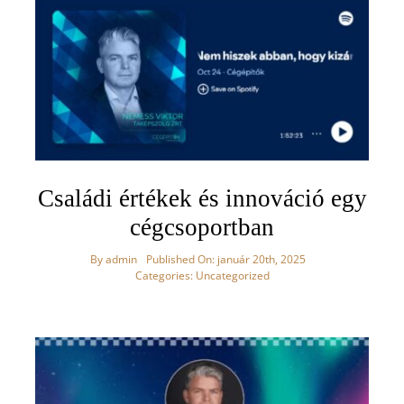
Családi értékek és innováció egy
cégcsoportban
By
admin
Published On: január 20th, 2025
Categories:
Uncategorized