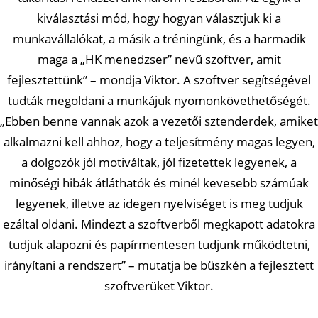
kiválasztási mód, hogy hogyan választjuk ki a
munkavállalókat, a másik a tréningünk, és a harmadik
maga a „HK menedzser” nevű szoftver, amit
fejlesztettünk” – mondja Viktor. A szoftver segítségével
tudták megoldani a munkájuk nyomonkövethetőségét.
„Ebben benne vannak azok a vezetői sztenderdek, amiket
alkalmazni kell ahhoz, hogy a teljesítmény magas legyen,
a dolgozók jól motiváltak, jól fizetettek legyenek, a
minőségi hibák átláthatók és minél kevesebb számúak
legyenek, illetve az idegen nyelviséget is meg tudjuk
ezáltal oldani. Mindezt a szoftverből megkapott adatokra
tudjuk alapozni és papírmentesen tudjunk működtetni,
irányítani a rendszert” – mutatja be büszkén a fejlesztett
szoftverüket Viktor.