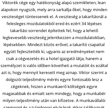
Viktorék cége egy hatékonyság alapú szemléleten, lean
alapokon nyugszik, mely arra sarkallja őket, hogy minden
veszteséget tüntessenek el. A veszteség a takarításnál a
felesleges mozdulatokból ered és ezért 34 lépéses
takarítási sorrendet építettek fel, hogy a lehető
legkevesebb veszteség jelentkezzen a mozdulatokban,
lépésekben. Mindezt közös erővel, a takarító csapattal
együtt fejlesztették ki, ugyanis az eredményeket nem
csak a cégvezetés és a hotel igazgató látja, hanem a
személyzet is valós időben követheti a mutatóit és ezáltal
azt is, hogy mennyit keresett meg aznap. Viktor szerint a
dolgozói teljesítmény mérés egyre fontosabb lesz a
cégeknek, hiszen a munkaerő költségek egyre
magasabbak és emiatt sem mindegy, hogy a munkabér
milyen teljesítmény után van kifizetve. A munkavállalói
szempont és a tulajdonosi elvárások akkor találkoznak