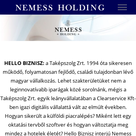
Skip
to
content
HELLO BIZNISZ:
a Taképszolg Zrt. 1994 óta sikeresen
működő, folyamatosan fejlődő, családi tulajdonban lévő
magyar vállalkozás. Lehet szakterületüket nem a
leginnovatívabb iparágak közé sorolnánk, mégis a
Taképszolg Zrt. egyik leányvállalatában a Clearservice Kft-
ben igazi digitális vállalattá vált az elmúlt években.
Hogyan sikerült a külföldi piacralépés? Miként lett egy
oktatási tervből szoftver és hogyan változtatja meg
mindez a hotelek életét? Hello Biznisz interjú Nemess