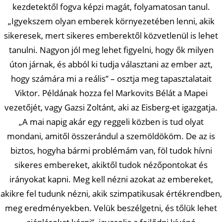
kezdetektől fogva képzi magát, folyamatosan tanul.
„Igyekszem olyan emberek környezetében lenni, akik
sikeresek, mert sikeres emberektől közvetlenül is lehet
tanulni. Nagyon jól meg lehet figyelni, hogy ők milyen
úton járnak, és abból ki tudja választani az ember azt,
hogy számára mi a reális” – osztja meg tapasztalatait
Viktor. Példának hozza fel Markovits Bélát a Mapei
vezetőjét, vagy Gazsi Zoltánt, aki az Eisberg-et igazgatja.
„A mai napig akár egy reggeli közben is tud olyat
mondani, amitől összerándul a szemöldököm. De az is
biztos, hogyha bármi problémám van, föl tudok hívni
sikeres embereket, akiktől tudok nézőpontokat és
irányokat kapni. Meg kell nézni azokat az embereket,
akikre fel tudunk nézni, akik szimpatikusak értékrendben,
meg eredményekben. Velük beszélgetni, és tőlük lehet