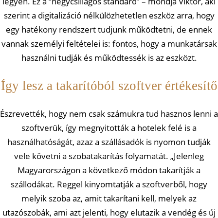
legyen. Ez a “négycsillagos standard” – mondja Viktor, aki
szerint a digitalizáció nélkülözhetetlen eszköz arra, hogy
egy hatékony rendszert tudjunk működtetni, de ennek
vannak személyi feltételei is: fontos, hogy a munkatársak
használni tudják és működtessék is az eszközt.
Így lesz a takarítóból szoftver értékesítő
Észrevették, hogy nem csak számukra tud hasznos lenni a
szoftverük, így megnyitották a hotelek felé is a
használhatóságát, azaz a szállásadók is nyomon tudják
vele követni a szobatakarítás folyamatát. „Jelenleg
Magyarországon a következő módon takarítják a
szállodákat. Reggel kinyomtatják a szoftverből, hogy
melyik szoba az, amit takarítani kell, melyek az
utazószobák, ami azt jelenti, hogy elutazik a vendég és új