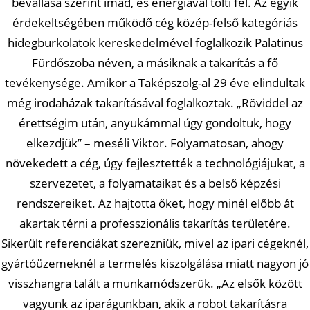
bevallása szerint imád, és energiával tölti fel. Az egyik
érdekeltségében működő cég közép-felső kategóriás
hidegburkolatok kereskedelmével foglalkozik Palatinus
Fürdőszoba néven, a másiknak a takarítás a fő
tevékenysége. Amikor a Taképszolg-al 29 éve elindultak
még irodaházak takarításával foglalkoztak. „Röviddel az
érettségim után, anyukámmal úgy gondoltuk, hogy
elkezdjük” – meséli Viktor. Folyamatosan, ahogy
növekedett a cég, úgy fejlesztették a technológiájukat, a
szervezetet, a folyamataikat és a belső képzési
rendszereiket. Az hajtotta őket, hogy minél előbb át
akartak térni a professzionális takarítás területére.
Sikerült referenciákat szerezniük, mivel az ipari cégeknél,
gyártóüzemeknél a termelés kiszolgálása miatt nagyon jó
visszhangra talált a munkamódszerük. „Az elsők között
vagyunk az iparágunkban, akik a robot takarításra