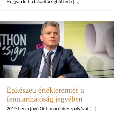
Hogyan lett a takarítócégből tech [...]
Építészeti értékteremtés a
fenntarthatóság jegyében
Uncategorized
Építészeti értékteremtés a
fenntarthatóság jegyében
2019-ben a Jövő Otthonai építészpályázat [...]