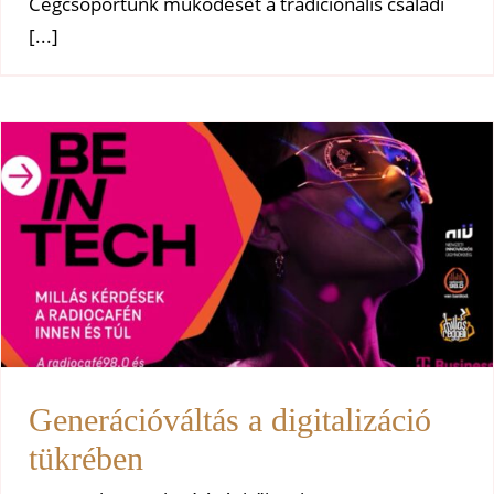
Cégcsoportunk működését a tradicionális családi
[...]
Generációváltás a digitalizáció
tükrében
Uncategorized
Generációváltás a digitalizáció
tükrében