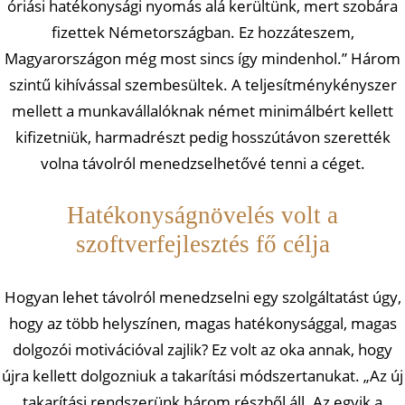
óriási hatékonysági nyomás alá kerültünk, mert szobára
fizettek Németországban. Ez hozzáteszem,
Magyarországon még most sincs így mindenhol.” Három
szintű kihívással szembesültek. A teljesítménykényszer
mellett a munkavállalóknak német minimálbért kellett
kifizetniük, harmadrészt pedig hosszútávon szerették
volna távolról menedzselhetővé tenni a céget.
Hatékonyságnövelés volt a
szoftverfejlesztés fő célja
Hogyan lehet távolról menedzselni egy szolgáltatást úgy,
hogy az több helyszínen, magas hatékonysággal, magas
dolgozói motivációval zajlik? Ez volt az oka annak, hogy
újra kellett dolgozniuk a takarítási módszertanukat. „Az új
takarítási rendszerünk három részből áll. Az egyik a