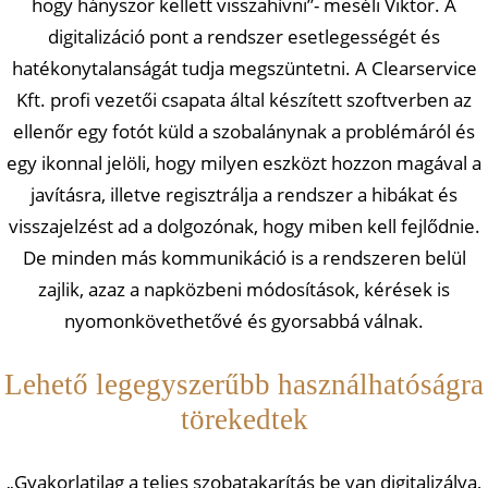
hogy hányszor kellett visszahívni”- meséli Viktor. A
digitalizáció pont a rendszer esetlegességét és
hatékonytalanságát tudja megszüntetni. A Clearservice
Kft. profi vezetői csapata által készített szoftverben az
ellenőr egy fotót küld a szobalánynak a problémáról és
egy ikonnal jelöli, hogy milyen eszközt hozzon magával a
javításra, illetve regisztrálja a rendszer a hibákat és
visszajelzést ad a dolgozónak, hogy miben kell fejlődnie.
De minden más kommunikáció is a rendszeren belül
zajlik, azaz a napközbeni módosítások, kérések is
nyomonkövethetővé és gyorsabbá válnak.
Lehető legegyszerűbb használhatóságra
törekedtek
„Gyakorlatilag a teljes szobatakarítás be van digitalizálva,