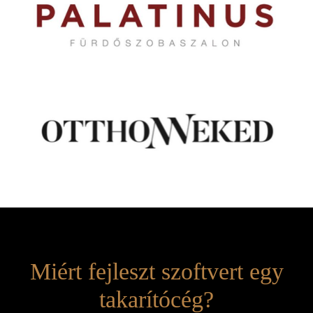
Miért fejleszt szoftvert egy
takarítócég?