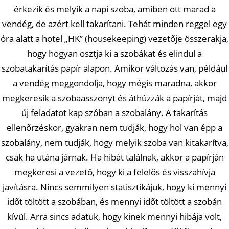
érkezik és melyik a napi szoba, amiben ott marad a
vendég, de azért kell takarítani. Tehát minden reggel egy
óra alatt a hotel „HK” (housekeeping) vezetője összerakja,
hogy hogyan osztja ki a szobákat és elindul a
szobatakarítás papír alapon. Amikor változás van, például
a vendég meggondolja, hogy mégis maradna, akkor
megkeresik a szobaasszonyt és áthúzzák a papírját, majd
új feladatot kap szóban a szobalány. A takarítás
ellenőrzéskor, gyakran nem tudják, hogy hol van épp a
szobalány, nem tudják, hogy melyik szoba van kitakarítva,
csak ha utána járnak. Ha hibát találnak, akkor a papírján
megkeresi a vezető, hogy ki a felelős és visszahívja
javításra. Nincs semmilyen statisztikájuk, hogy ki mennyi
időt töltött a szobában, és mennyi időt töltött a szobán
kívül. Arra sincs adatuk, hogy kinek mennyi hibája volt,