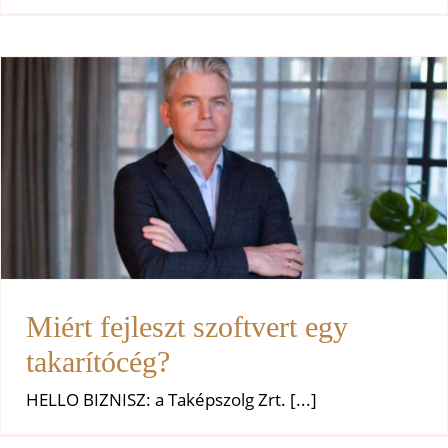
Miért fejleszt szoftvert egy
takarítócég?
Uncategorized
Miért fejleszt szoftvert egy
takarítócég?
HELLO BIZNISZ: a Taképszolg Zrt. [...]