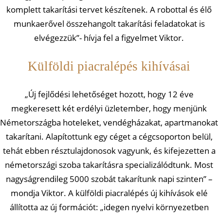
komplett takarítási tervet készítenek. A robottal és élő
munkaerővel összehangolt takarítási feladatokat is
elvégezzük”- hívja fel a figyelmet Viktor.
Külföldi piacralépés kihívásai
„Új fejlődési lehetőséget hozott, hogy 12 éve
megkeresett két erdélyi üzletember, hogy menjünk
Németországba hoteleket, vendégházakat, apartmanokat
takarítani. Alapítottunk egy céget a cégcsoporton belül,
tehát ebben résztulajdonosok vagyunk, és kifejezetten a
németországi szoba takarításra specializálódtunk. Most
nagyságrendileg 5000 szobát takarítunk napi szinten” –
mondja Viktor. A külföldi piacralépés új kihívások elé
állította az új formációt: „idegen nyelvi környezetben