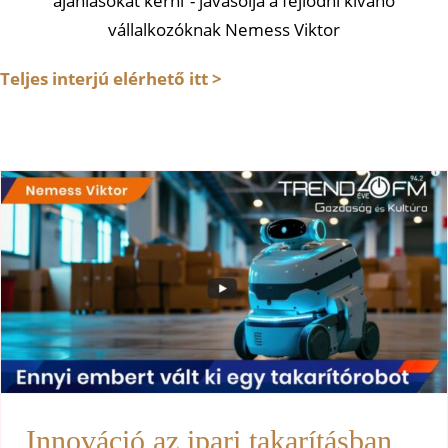
ajánlásokat kérni”- javasolja a fejlődni kívánó
vállalkozóknak Nemess Viktor
Teljes interjú elérhető itt >
Innováció az ipari takarításban
Uncategorized
Innováció az ipari takarításban