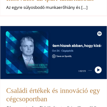
Az egyre súlyosbodó munkaerőhiány és [...]
Családi értékek és innováció
egy cégcsoportban
Uncategorized
Családi értékek és innováció egy
cégcsoportban